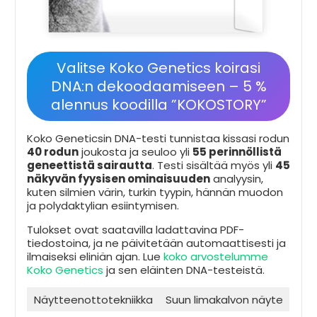
Valitse Koko Genetics koirasi
DNA:n dekoodaamiseen – 5 %
alennus koodilla ”KOKOSTORY”
Koko Geneticsin DNA-testi tunnistaa kissasi rodun
40 rodun
joukosta ja seuloo yli
55 perinnöllistä
geneettistä sairautta
. Testi sisältää myös yli
45
näkyvän fyysisen ominaisuuden
analyysin,
kuten silmien värin, turkin tyypin, hännän muodon
ja polydaktylian esiintymisen.
Tulokset ovat saatavilla ladattavina PDF-
tiedostoina, ja ne päivitetään automaattisesti ja
ilmaiseksi eliniän ajan. Lue
koko arvostelumme
Koko Genetics
ja sen eläinten DNA-testeistä.
Näytteenottotekniikka
Suun limakalvon näyte