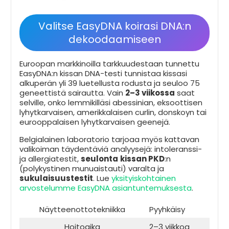
Valitse EasyDNA koirasi DNA:n
dekoodaamiseen
Euroopan markkinoilla tarkkuudestaan tunnettu
EasyDNA:n kissan DNA-testi tunnistaa kissasi
alkuperän yli 39 luetellusta rodusta ja seuloo 75
geneettistä sairautta. Vain
2–3 viikossa
saat
selville, onko lemmikilläsi abessinian, eksoottisen
lyhytkarvaisen, amerikkalaisen curlin, donskoyn tai
eurooppalaisen lyhytkarvaisen geenejä.
Belgialainen laboratorio tarjoaa myös kattavan
valikoiman täydentäviä analyysejä: intoleranssi-
ja allergiatestit,
seulonta
kissan PKD
:n
(polykystinen munuaistauti) varalta ja
sukulaisuustestit
. Lue
yksityiskohtainen
arvostelumme EasyDNA asiantuntemuksesta
.
Näytteenottotekniikka
Pyyhkäisy
Hoitoaika
2–3 viikkoa