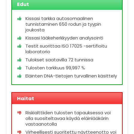
Edut
Kissasi tarkka autosomaalinen
tunnistaminen 650 rodun ja tyypin
joukosta
Kissasi lääkeherkkyyden analysointi
Testit suorittaa ISO 17025 -sertifioitu
laboratorio
Tulokset saatavilla 72 tunnissa
Tulosten tarkkuus 99,997 %
Eläinten DNA-tietojen turvallinen käsittely
Haitat
Riskialttiiden tulosten tapauksessa voi
olla suositeltavaa käydä eläinlääkärin
vastaanotolla
Virheellisesti suoritettu näytteenotto voi