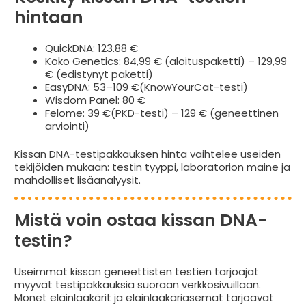
hintaan
QuickDNA: 123.88 €
Koko Genetics: 84,99 € (aloituspaketti) – 129,99
€ (edistynyt paketti)
EasyDNA: 53–109 €(KnowYourCat-testi)
Wisdom Panel: 80 €
Felome: 39 €(PKD-testi) – 129 € (geneettinen
arviointi)
Kissan DNA-testipakkauksen hinta vaihtelee useiden
tekijöiden mukaan: testin tyyppi, laboratorion maine ja
mahdolliset lisäanalyysit.
Mistä voin ostaa kissan DNA-
testin?
Useimmat kissan geneettisten testien tarjoajat
myyvät testipakkauksia suoraan verkkosivuillaan.
Monet eläinlääkärit ja eläinlääkäriasemat tarjoavat