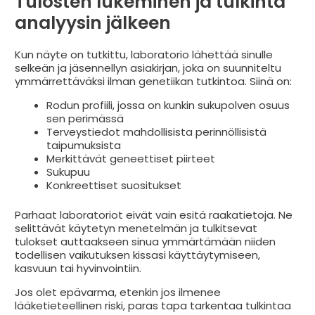
Tulosten lukeminen ja tulkinta
analyysin jälkeen
Kun näyte on tutkittu, laboratorio lähettää sinulle
selkeän ja jäsennellyn asiakirjan, joka on suunniteltu
ymmärrettäväksi ilman genetiikan tutkintoa. Siinä on:
Rodun profiili, jossa on kunkin sukupolven osuus
sen perimässä
Terveystiedot mahdollisista perinnöllisistä
taipumuksista
Merkittävät geneettiset piirteet
Sukupuu
Konkreettiset suositukset
Parhaat laboratoriot eivät vain esitä raakatietoja. Ne
selittävät käytetyn menetelmän ja tulkitsevat
tulokset auttaakseen sinua ymmärtämään niiden
todellisen vaikutuksen kissasi käyttäytymiseen,
kasvuun tai hyvinvointiin.
Jos olet epävarma, etenkin jos ilmenee
lääketieteellinen riski, paras tapa tarkentaa tulkintaa