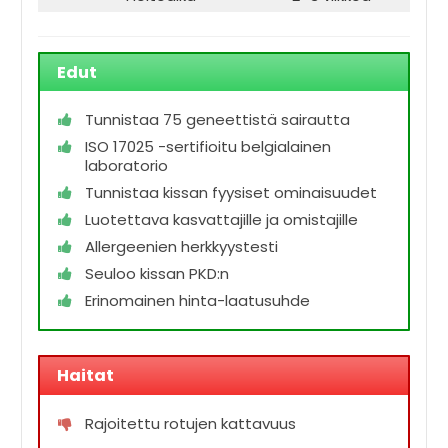
Edut
Tunnistaa 75 geneettistä sairautta
ISO 17025 -sertifioitu belgialainen
laboratorio
Tunnistaa kissan fyysiset ominaisuudet
Luotettava kasvattajille ja omistajille
Allergeenien herkkyystesti
Seuloo kissan PKD:n
Erinomainen hinta-laatusuhde
Haitat
Rajoitettu rotujen kattavuus