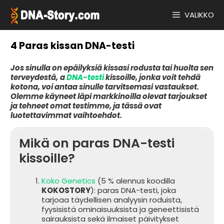
Siirry
sisältöön
VALIKKO
4 Paras kissan DNA-testi
Jos sinulla on epäilyksiä kissasi rodusta tai huolta sen
terveydestä,
a
DNA-testi
kissoille, jonka voit tehdä
kotona, voi antaa sinulle tarvitsemasi vastaukset.
Olemme käyneet läpi markkinoilla olevat tarjoukset
ja tehneet omat testimme, ja tässä ovat
luotettavimmat vaihtoehdot.
Mikä on paras DNA-testi
kissoille?
Koko Genetics
(5 % alennus koodilla
KOKOSTORY
): paras DNA-testi, joka
tarjoaa täydellisen analyysin roduista,
fyysisistä ominaisuuksista ja geneettisistä
sairauksista sekä ilmaiset päivitykset