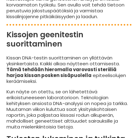
korvaamaton työkalu. Sen avulla voit tehdä tietoon
perustuvia jalostuspäätöksiä ja varmistaa
kissalinjojenne pitkäikäisyyden ja laadun.
Kissojen geenitestin
suorittaminen
Kissan DNA-testin suorittaminen on yllättävän
yksinkertaista. Kaikki alkaa näytteen ottamisesta.
Tämä tehdään hieromalla varovasti steriiliä
harjaa kissan posken sisäpuolella
epiteelisolujen
keräämiseksi.
Kun näyte on otettu, se on lähetettävä
erikoistuneeseen laboratorioon. Teknologian
kehityksen ansiosta DNA-analyysi on nopea ja tarkka.
Muutaman viikon kuluttua saat yksityiskohtaisen
raportin, joka paljastaa kissasi rodun alkuperän,
mahdolliset geneettiset alttiuudet sairauksille ja
muita mielenkiintoisia tietoja.