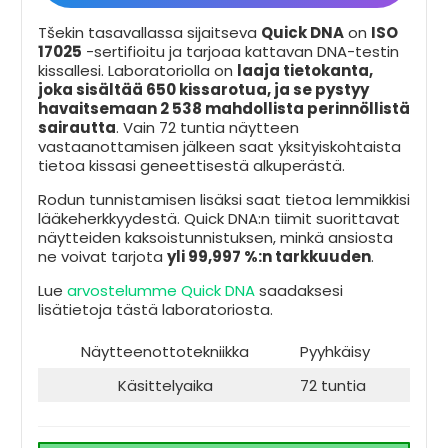
Tšekin tasavallassa sijaitseva
Quick DNA
on
ISO
17025
-sertifioitu ja tarjoaa kattavan DNA-testin
kissallesi. Laboratoriolla on
laaja tietokanta,
joka sisältää 650 kissarotua, ja se pystyy
havaitsemaan 2 538 mahdollista perinnöllistä
sairautta
. Vain 72 tuntia näytteen
vastaanottamisen jälkeen saat yksityiskohtaista
tietoa kissasi geneettisestä alkuperästä.
Rodun tunnistamisen lisäksi saat tietoa lemmikkisi
lääkeherkkyydestä. Quick DNA:n tiimit suorittavat
näytteiden kaksoistunnistuksen, minkä ansiosta
ne voivat tarjota
yli 99,997 %:n tarkkuuden
.
Lue
arvostelumme Quick DNA
saadaksesi
lisätietoja tästä laboratoriosta.
Näytteenottotekniikka
Pyyhkäisy
Käsittelyaika
72 tuntia