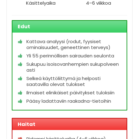
Käsittelyaika
4–6 viikkoa
Edut
Kattava analyysi (rodut, fyysiset
ominaisuudet, geneettinen terveys)
Yli 55 perinnöllisen sairauden seulonta
Sukupuu isoisovanhempien sukupolveen
asti
Selkeä käyttöliittymä ja helposti
saatavilla olevat tulokset
Ilmaiset elinikäiset päivitykset tuloksiin
Pääsy ladattaviin raakadna-tietoihin
Haitat
Pidempi käsittelyaika (4–6 viikkoa)