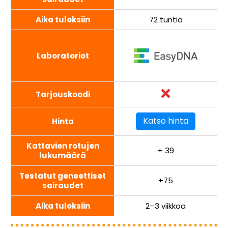
Aika tuloksiin
72 tuntia
Laboratoriot
Tarjouskoodi
Katso hinta
Hinta
Kattavien rotujen
+ 39
lukumäärä
Testatut geneettiset
+75
sairaudet
Aika tuloksiin
2–3 viikkoa