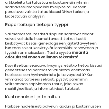
artikkeleita tai tutustua erikoistuneisiin ryhmiin
saadaksesi monipuolisia mielipiteitä. Tietoon
perustuva valinta takaa kissasi DNA:n tarkan ja
luotettavan analyysin.
Raportoitujen tietojen tyyppi
Valitsemastasi testistä riippuen saatavat tiedot
voivat vaihdella huomattavasti. Jotkut testit
keskittyvät kissasi genealogiseen jäljitettävyyteen,
kun taas toiset keskittyvät lemmikkisi terveyteen ja
fyysisiin ominaisuuksiin. Tästä syystä
määritä
odotuksesi ennen valinnan tekemistä.
Kysy itseltäsi seuraava kysymys: etsitkö tietoa kissasi
geneettisestä perimästä vai oletko enemmän
huolissasi sen hyvinvoinnista ja terveydestä? Kun
ymmärrät tarpeesi selvästi, pystyt paremmin
valitsemaan sopivimman testin, joka takaa
merkitykselliset ja informatiiviset tulokset.
Kustannukset ja toimitus
Harkitse huolellisesti palvelun laadun ja kustannusten