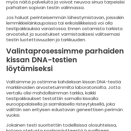
myös näitä palveluita ja voivat neuvoa sinua tarpeisiisi
parhaiten sopivan testin valinnassa.
Jos haluat perinteisemmän lähestymistavan, joissakin
lemmikkieläinkaupoissa tai erikoisliikkeissä voi olla
testipakkauksia varastossa. Ennen ostamista tarkista
arvostelut ja suositukset varmistaaksesi valitsemasi
testin luotettavuuden ja tarkkuuden.
Valintaprosessimme parhaiden
kissan DNA-testien
löytämiseksi
Valitsimme ja ostimme kahdeksan kissan DNA-testiä
markkinoiden arvostetuimmilta laboratorioilta. Jotta
vertailu olisi mahdollisimman tarkka, kaikki
testipakkaukset testattiin samalla kissalla:
eurooppalaisella ja siamilaisella risteytyksellä, joka
valittiin sen erityisen edustavan geneettisen perimän
vuoksi.
Jokainen testi suoritettiin todellisissa olosuhteissa,
kotona otetusta poskionäytteestä turvalliseen