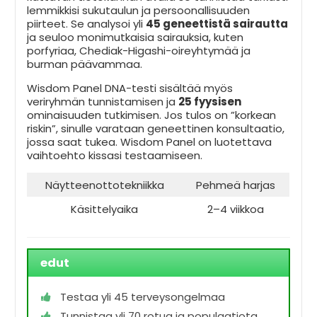
lemmikkisi sukutaulun ja persoonallisuuden
piirteet. Se analysoi yli
45 geneettistä sairautta
ja seuloo monimutkaisia sairauksia, kuten
porfyriaa, Chediak-Higashi-oireyhtymää ja
burman päävammaa.
Wisdom Panel DNA-testi sisältää myös
veriryhmän tunnistamisen ja
25 fyysisen
ominaisuuden tutkimisen. Jos tulos on ”korkean
riskin”, sinulle varataan geneettinen konsultaatio,
jossa saat tukea. Wisdom Panel on luotettava
vaihtoehto kissasi testaamiseen.
Näytteenottotekniikka
Pehmeä harjas
Käsittelyaika
2–4 viikkoa
edut
Testaa yli 45 terveysongelmaa
Tunnistaa yli 70 rotua ja populaatiota