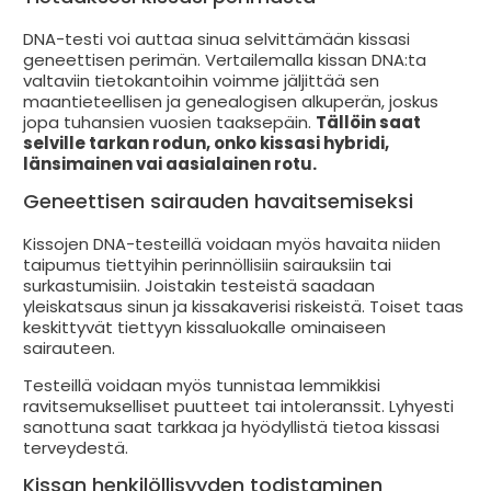
DNA-testi voi auttaa sinua selvittämään kissasi
geneettisen perimän. Vertailemalla kissan DNA:ta
valtaviin tietokantoihin voimme jäljittää sen
maantieteellisen ja genealogisen alkuperän, joskus
jopa tuhansien vuosien taaksepäin.
Tällöin saat
selville tarkan rodun, onko kissasi hybridi,
länsimainen vai aasialainen rotu.
Geneettisen sairauden havaitsemiseksi
Kissojen DNA-testeillä voidaan myös havaita niiden
taipumus tiettyihin perinnöllisiin sairauksiin tai
surkastumisiin. Joistakin testeistä saadaan
yleiskatsaus sinun ja kissakaverisi riskeistä. Toiset taas
keskittyvät tiettyyn kissaluokalle ominaiseen
sairauteen.
Testeillä voidaan myös tunnistaa lemmikkisi
ravitsemukselliset puutteet tai intoleranssit. Lyhyesti
sanottuna saat tarkkaa ja hyödyllistä tietoa kissasi
terveydestä.
Kissan henkilöllisyyden todistaminen