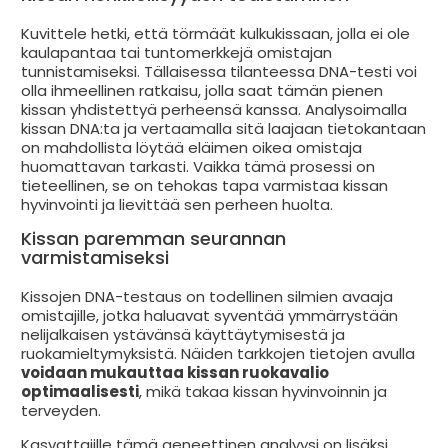
Kuvittele hetki, että törmäät kulkukissaan, jolla ei ole
kaulapantaa tai tuntomerkkejä omistajan
tunnistamiseksi. Tällaisessa tilanteessa DNA-testi voi
olla ihmeellinen ratkaisu, jolla saat tämän pienen
kissan yhdistettyä perheensä kanssa. Analysoimalla
kissan DNA:ta ja vertaamalla sitä laajaan tietokantaan
on mahdollista löytää eläimen oikea omistaja
huomattavan tarkasti. Vaikka tämä prosessi on
tieteellinen, se on tehokas tapa varmistaa kissan
hyvinvointi ja lievittää sen perheen huolta.
Kissan paremman seurannan
varmistamiseksi
Kissojen DNA-testaus on todellinen silmien avaaja
omistajille, jotka haluavat syventää ymmärrystään
nelijalkaisen ystävänsä käyttäytymisestä ja
ruokamieltymyksistä. Näiden tarkkojen tietojen avulla
voidaan mukauttaa kissan ruokavalio
optimaalisesti
, mikä takaa kissan hyvinvoinnin ja
terveyden.
Kasvattajille tämä geneettinen analyysi on lisäksi