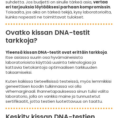
suhdetta. Jos budjetti on sinulle tärkeä asia,
vertaa
eri tarjouksia löytääksesi parhaan kompromissin
.
Toisaalta, jos aika on tärkeä tekijä, kysy laboratorioilta,
kuinka nopeasti ne toimittavat tulokset.
Ovatko kissan DNA-testit
tarkkoja?
Yleensä kissan DNA-testit ovat erittäin tarkkoja
.
Itse asiassa suurin osa hyvämaineisista
laboratorioista käyttää uusinta teknologiaa ja
kattavia tietokantoja optimaalisen tarkkuuden
takaamiseksi.
Kuten kaikissa tieteellisissä testeissä, myös lemmikkisi
geneettisen koodin tulkinnassa voi olla
virhemarginaali. Ihannetapauksessa sinun tulisi valita
laboratorio, jolla on vankka maine ja tunnustetut
sertifikaatit, jotta testien luotettavuus on taattu.
Keskity kissan DNA-testien