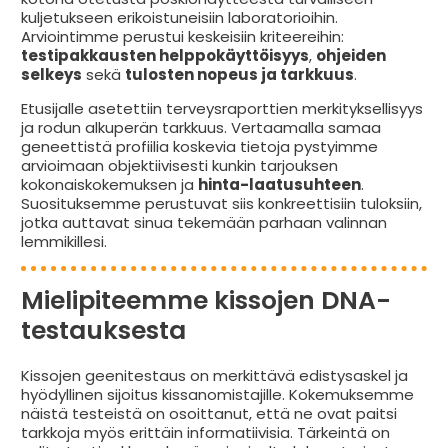
kuljetukseen erikoistuneisiin laboratorioihin.
Arviointimme perustui keskeisiin kriteereihin:
testipakkausten helppokäyttöisyys
,
ohjeiden
selkeys
sekä
tulosten nopeus ja tarkkuus
.
Etusijalle asetettiin terveysraporttien merkityksellisyys
ja rodun alkuperän tarkkuus. Vertaamalla samaa
geneettistä profiilia koskevia tietoja pystyimme
arvioimaan objektiivisesti kunkin tarjouksen
kokonaiskokemuksen ja
hinta-laatusuhteen
.
Suosituksemme perustuvat siis konkreettisiin tuloksiin,
jotka auttavat sinua tekemään parhaan valinnan
lemmikillesi.
Mielipiteemme kissojen DNA-
testauksesta
Kissojen geenitestaus on merkittävä edistysaskel ja
hyödyllinen sijoitus kissanomistajille. Kokemuksemme
näistä testeistä on osoittanut, että ne ovat paitsi
tarkkoja myös erittäin informatiivisia. Tärkeintä on