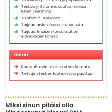
Testaa yli 25 ominaisuutta, mukaan
lukien veriryhmä
Tulokset 2–4 viikossa
Tarjoaa arvion kissasi sukupuusta
Tarjoaa ilmaisen konsultaation
eläinlääkärin kanssa
Haitat
Rodukohtaisia tuloksia ei voida taata
Tiettyjen testien läpinäkyvyys puuttuu
Miksi sinun pitäisi olla