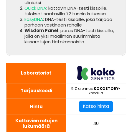
eliniäksi
Quick DNA
: kattavin DNA-testi kissoille,
tulokset saatavilla 72 tunnin kuluessa
EasyDNA
: DNA-testi kissoille, joka tarjoaa
parhaan vastineen rahalle
Wisdom Panel
: paras DNA-testi kissoille,
jolla on yksi maailman suurimmista
kissarotujen tietokannoista
Laboratoriot
5 % alennus
KOKOSTORY
-
Tarjouskoodi
koodilla
Katso hinta
Hinta
Kattavien rotujen
40
lukumäärä