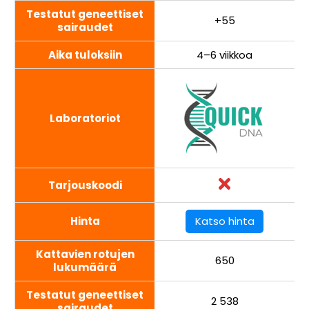
Testatut geneettiset
+55
sairaudet
Aika tuloksiin
4–6 viikkoa
Laboratoriot
Tarjouskoodi
Hinta
Katso hinta
Kattavien rotujen
650
lukumäärä
Testatut geneettiset
2 538
sairaudet